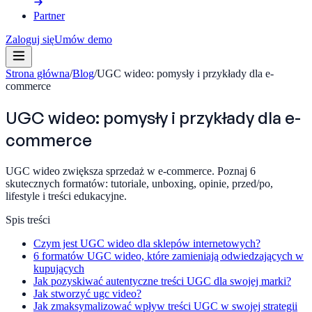
Partner
Zaloguj się
Umów demo
Strona główna
/
Blog
/
UGC wideo: pomysły i przykłady dla e-
commerce
UGC wideo: pomysły i przykłady dla e-
commerce
UGC wideo zwiększa sprzedaż w e-commerce. Poznaj 6
skutecznych formatów: tutoriale, unboxing, opinie, przed/po,
lifestyle i treści edukacyjne.
Spis treści
Czym jest UGC wideo dla sklepów internetowych?
6 formatów UGC wideo, które zamieniają odwiedzających w
kupujących
Jak pozyskiwać autentyczne treści UGC dla swojej marki?
Jak stworzyć ugc video?
Jak zmaksymalizować wpływ treści UGC w swojej strategii