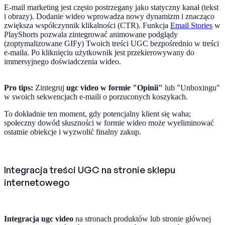
E-mail marketing jest często postrzegany jako statyczny kanał (tekst
i obrazy). Dodanie wideo wprowadza nowy dynamizm i znacząco
zwiększa współczynnik klikalności (CTR). Funkcja
Email Stories
w
PlayShorts pozwala zintegrować animowane podglądy
(zoptymalizowane GIFy) Twoich treści UGC bezpośrednio w treści
e-maila. Po kliknięciu użytkownik jest przekierowywany do
immersyjnego doświadczenia wideo.
Pro tips:
Zintegruj
ugc video w formie "Opinii"
lub "Unboxingu"
w swoich sekwencjach e-maili o porzuconych koszykach.
To dokładnie ten moment, gdy potencjalny klient się waha;
społeczny dowód słuszności w formie wideo może wyeliminować
ostatnie obiekcje i wyzwolić finalny zakup.
Integracja treści UGC na stronie sklepu
internetowego
Integracja ugc video
na stronach produktów lub stronie głównej