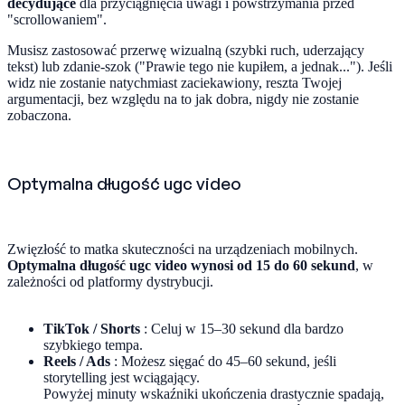
decydujące
dla przyciągnięcia uwagi i powstrzymania przed
"scrollowaniem".
Musisz zastosować przerwę wizualną (szybki ruch, uderzający
tekst) lub zdanie-szok ("Prawie tego nie kupiłem, a jednak..."). Jeśli
widz nie zostanie natychmiast zaciekawiony, reszta Twojej
argumentacji, bez względu na to jak dobra, nigdy nie zostanie
zobaczona.
Optymalna długość ugc video
Zwięzłość to matka skuteczności na urządzeniach mobilnych.
Optymalna długość ugc video wynosi od 15 do 60 sekund
, w
zależności od platformy dystrybucji.
TikTok / Shorts
: Celuj w 15–30 sekund dla bardzo
szybkiego tempa.
Reels / Ads
: Możesz sięgać do 45–60 sekund, jeśli
storytelling jest wciągający.
Powyżej minuty wskaźniki ukończenia drastycznie spadają,