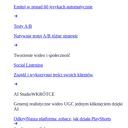
Emituj w ponad 60 językach automatycznie
Testy A/B
Natywnie testuj A/B różne strategie
Tworzenie wideo i społeczność
Social Listening
Znajdź i wykorzystaj treści swoich klientów
AI Studio
WKRÓTCE
Generuj realistyczne wideo UGC jednym kliknięciem dzięki
AI
Odkryj
Nasza platforma: zobacz, jak działa PlayShorts