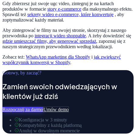
Gdy zbierzesz już swoje ugc video, zintegruj je na kartach
produktów w formacie
story e-commerce
dla maksymalnego efektu.
Sprawdź też
sekrety wideo e-commerce, które konwertuje
, aby
zoptymalizować każdy materiał.
Aby zintegrować te filmy na swojej stronie, skorzystaj z naszego
przewodnika po
integracji wideo shoppable
. A żeby dowiedzieć się
gdzie umieszczać filmy, aby generować sprzedaż
, zapoznaj się z
naszym strategicznym przewodnikiem według lokalizacji.
Zobacz też:
WhatsApp marketing dla Shopify
i
jak zwiększyć
współczynnik konwersji w Shopify
.
Gotowy, by zacząć?
Zamień swoich odwiedzających w
klientów już dziś
Rozpocznij za darmo
Umów demo
Konfiguracja w 3 minuty
Kompatybilny z każdą platformą
Anuluj w dowolnym momencie