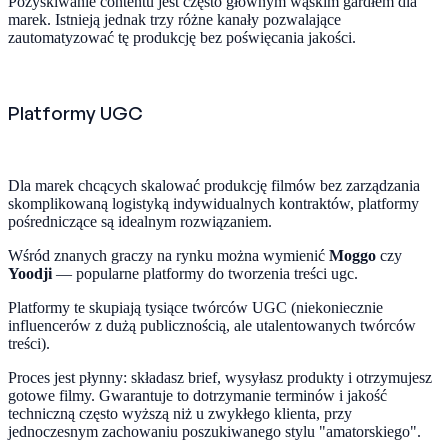
Pozyskiwanie contentu jest często głównym wąskim gardłem dla
marek. Istnieją jednak trzy różne kanały pozwalające
zautomatyzować tę produkcję bez poświęcania jakości.
Platformy UGC
Dla marek chcących skalować produkcję filmów bez zarządzania
skomplikowaną logistyką indywidualnych kontraktów, platformy
pośredniczące są idealnym rozwiązaniem.
Wśród znanych graczy na rynku można wymienić
Moggo
czy
Yoodji
— popularne platformy do tworzenia treści ugc.
Platformy te skupiają tysiące twórców UGC (niekoniecznie
influencerów z dużą publicznością, ale utalentowanych twórców
treści).
Proces jest płynny: składasz brief, wysyłasz produkty i otrzymujesz
gotowe filmy. Gwarantuje to dotrzymanie terminów i jakość
techniczną często wyższą niż u zwykłego klienta, przy
jednoczesnym zachowaniu poszukiwanego stylu "amatorskiego".