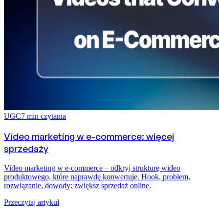
UGC
7
min czytania
Video marketing w e-commerce: więcej
sprzedaży
Video marketing w e-commerce – odkryj strukturę wideo
produktowego, które naprawdę konwertuje. Hook, problem,
rozwiązanie, dowody: zwiększ sprzedaż online.
Przeczytaj artykuł