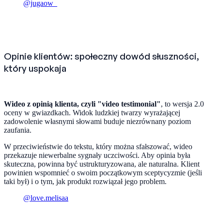
@jugaow_
Opinie klientów: społeczny dowód słuszności,
który uspokaja
Wideo z opinią klienta, czyli "video testimonial"
, to wersja 2.0
oceny w gwiazdkach. Widok ludzkiej twarzy wyrażającej
zadowolenie własnymi słowami buduje niezrównany poziom
zaufania.
W przeciwieństwie do tekstu, który można sfałszować, wideo
przekazuje niewerbalne sygnały uczciwości. Aby opinia była
skuteczna, powinna być ustrukturyzowana, ale naturalna. Klient
powinien wspomnieć o swoim początkowym sceptycyzmie (jeśli
taki był) i o tym, jak produkt rozwiązał jego problem.
@love.melisaa