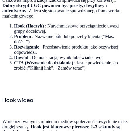
Całkowita improwizacja rzadko sprawdza się przy konwersji.
Dobry skrypt UGC powinien być prosty, chwytliwy i
autentyczny
. Zaleca się stosowanie sprawdzonego frameworku
marketingowego:
Hook (Haczyk)
: Natychmiastowe przyciągnięcie uwagi
grupy docelowej.
Problem
: Nazwanie bólu lub potrzeby klienta ("Masz
dość...").
Rozwiązanie
: Przedstawienie produktu jako oczywistej
odpowiedzi.
Dowód
: Demonstracja, wynik lub świadectwo.
CTA (Wezwanie do działania)
: Jasne powiedzenie, co
zrobić ("Kliknij link", "Zamów teraz").
Hook wideo
W nieprzerwanym strumieniu mediów społecznościowych nie masz
drugiej szansy.
Hook jest kluczowy: pierwsze 2–3 sekundy są