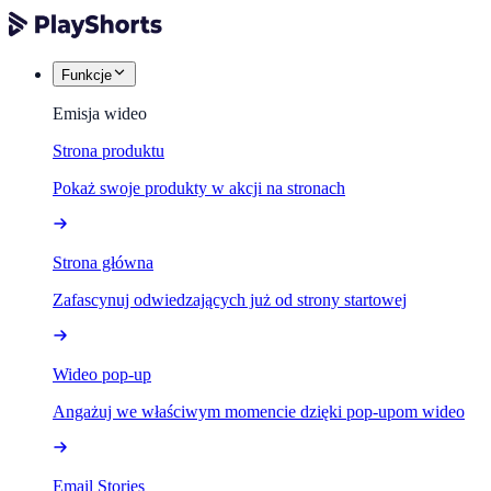
Funkcje
Emisja wideo
Strona produktu
Pokaż swoje produkty w akcji na stronach
Strona główna
Zafascynuj odwiedzających już od strony startowej
Wideo pop-up
Angażuj we właściwym momencie dzięki pop-upom wideo
Email Stories