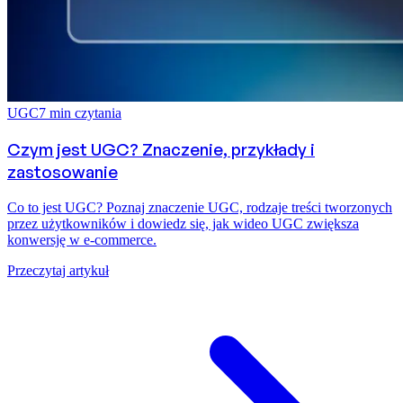
UGC
7
min czytania
Czym jest UGC? Znaczenie, przykłady i
zastosowanie
Co to jest UGC? Poznaj znaczenie UGC, rodzaje treści tworzonych
przez użytkowników i dowiedz się, jak wideo UGC zwiększa
konwersję w e-commerce.
Przeczytaj artykuł