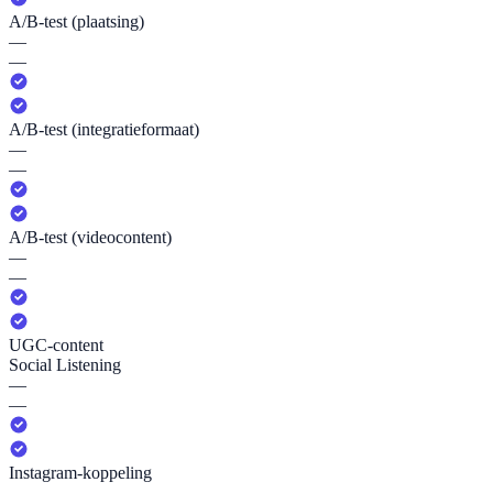
A/B-test (plaatsing)
—
—
A/B-test (integratieformaat)
—
—
A/B-test (videocontent)
—
—
UGC-content
Social Listening
—
—
Instagram-koppeling
—