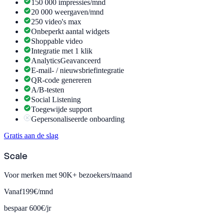
150 000 impressies/mnd
20 000 weergaven/mnd
250 video's max
Onbeperkt aantal widgets
Shoppable video
Integratie met 1 klik
Analytics
Geavanceerd
E-mail- / nieuwsbriefintegratie
QR-code genereren
A/B-testen
Social Listening
Toegewijde support
Gepersonaliseerde onboarding
Gratis aan de slag
Scale
Voor merken met 90K+ bezoekers/maand
Vanaf
199€
/mnd
bespaar 600€/jr