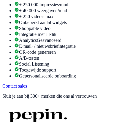
+ 250 000 impressies/mnd
+ 40 000 weergaven/mnd
+ 250 video's max
Onbeperkt aantal widgets
Shoppable video
Integratie met 1 klik
Analytics
Geavanceerd
E-mail- / nieuwsbriefintegratie
QR-code genereren
A/B-testen
Social Listening
Toegewijde support
Gepersonaliseerde onboarding
Contact sales
Sluit je aan bij
300+ merken
die ons al vertrouwen