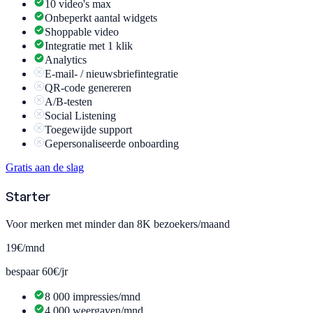
10 video's max
Onbeperkt aantal widgets
Shoppable video
Integratie met 1 klik
Analytics
E-mail- / nieuwsbriefintegratie
QR-code genereren
A/B-testen
Social Listening
Toegewijde support
Gepersonaliseerde onboarding
Gratis aan de slag
Starter
Voor merken met minder dan 8K bezoekers/maand
19€
/mnd
bespaar 60€/jr
8 000 impressies/mnd
4 000 weergaven/mnd