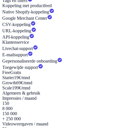
Tags en filters
Koppeling met productfeed
Native Shopify-koppeling
Google Merchant Center
CSV-koppeling
URL-koppeling
API-koppeling
Klantenservice
Livechat-support
E-mailsupport
Gepersonaliseerde onboarding
Toegewijde support
Free
Gratis
Starter
19€/mnd
Growth
69€/mnd
Scale
199€/mnd
Algemeen & gebruik
Impressies / maand
150
8 000
150 000
+ 250 000
Videoweergaven / maand