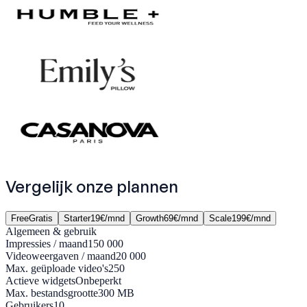
Vergelijk onze
plannen
Free
Gratis
Starter
19€/mnd
Growth
69€/mnd
Scale
199€/mnd
Algemeen & gebruik
Impressies / maand
150 000
Videoweergaven / maand
20 000
Max. geüploade video's
250
Actieve widgets
Onbeperkt
Max. bestandsgrootte
300 MB
Gebruikers
10