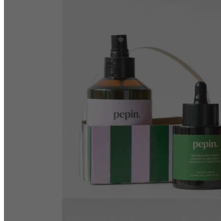
Kerncijfers
Resultaten behaald door onze
klanten
Conversieratio
+
40
%