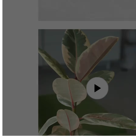
Toevoegen aan winkelwagen
+
21
%
Sessieduur
+
156
%
Totaal gegenereerde omzet
+
20
M€
Winkelervaring
Activeer video in
elke fase
van het
aankooptraject
Productpagina
playshorts.io