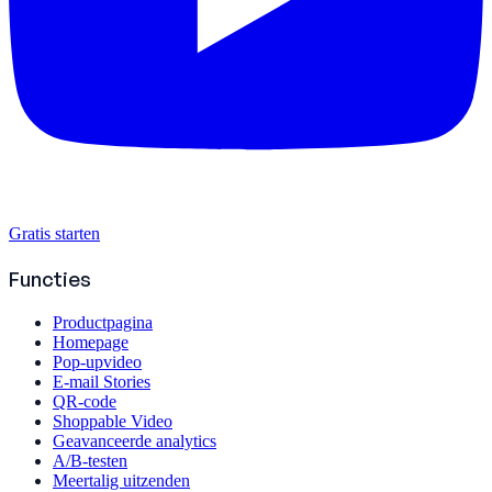
Gratis starten
Functies
Productpagina
Homepage
Pop-upvideo
E-mail Stories
QR-code
Shoppable Video
Geavanceerde analytics
A/B-testen
Meertalig uitzenden