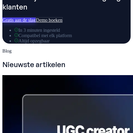
klanten
Gratis aan de slag
Demo boeken
In 3 minuten ingesteld
Compatibel met elk platform
Altijd opzegbaar
Blog
Nieuwste artikelen