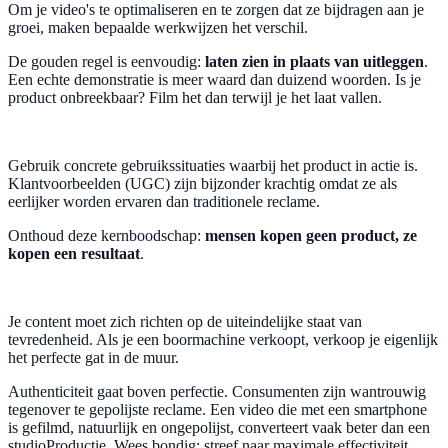
Om je video's te optimaliseren en te zorgen dat ze bijdragen aan je
groei, maken bepaalde werkwijzen het verschil.
De gouden regel is eenvoudig:
laten zien in plaats van uitleggen
.
Een echte demonstratie is meer waard dan duizend woorden. Is je
product onbreekbaar? Film het dan terwijl je het laat vallen.
Gebruik concrete gebruikssituaties waarbij het product in actie is.
Klantvoorbeelden (UGC) zijn bijzonder krachtig omdat ze als
eerlijker worden ervaren dan traditionele reclame.
Onthoud deze kernboodschap:
mensen kopen geen product, ze
kopen een resultaat
.
Je content moet zich richten op de uiteindelijke staat van
tevredenheid. Als je een boormachine verkoopt, verkoop je eigenlijk
het perfecte gat in de muur.
Authenticiteit gaat boven perfectie. Consumenten zijn wantrouwig
tegenover te gepolijste reclame. Een video die met een smartphone
is gefilmd, natuurlijk en ongepolijst, converteert vaak beter dan een
studioProductie. Wees bondig: streef naar maximale effectiviteit