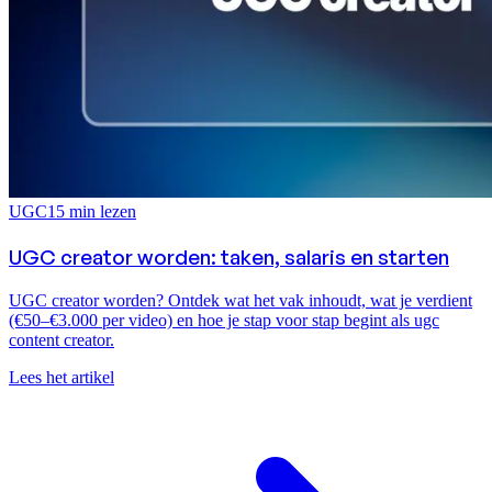
UGC
15
min lezen
UGC creator worden: taken, salaris en starten
UGC creator worden? Ontdek wat het vak inhoudt, wat je verdient
(€50–€3.000 per video) en hoe je stap voor stap begint als ugc
content creator.
Lees het artikel