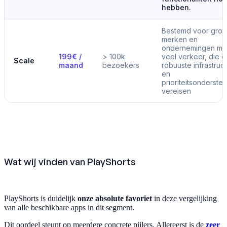
hebben.
Bestemd voor grot
merken en
ondernemingen me
199€ /
> 100k
veel verkeer, die 
Scale
maand
bezoekers
robuuste infrastruc
en
prioriteitsonderste
vereisen
Wat wij vinden van PlayShorts
PlayShorts is duidelijk
onze absolute favoriet
in deze vergelijking
van alle beschikbare apps in dit segment.
Dit oordeel steunt op meerdere concrete pijlers. Allereerst is de
zeer