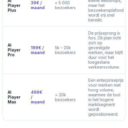
AI
kleine webshops,
39€ /
< 5 000
Player
maar het
maand
bezoekers
Plus
bezoekersplafond
wordt vrij snel
bereikt.
De prijssprong is
fors. Dit plan richt
zich op
AI
199€ /
5k – 20k
gevestigde
Player
maand
bezoekers
merken, maar blijft
Pro
duur voor het
toegestane
verkeersvolume.
Een enterpriseprijs
voor merken met
hoog volume,
AI
499€
> 20k
waarmee de tool
Player
/
bezoekers
in het hogere
Max
maand
marktsegment
wordt
gepositioneerd.