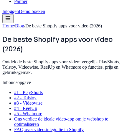
Partner
Inloggen
Demo boeken
Home
/
Blog
/
De beste Shopify apps voor video (2026)
De beste Shopify apps voor video
(2026)
Ontdek de beste Shopify apps voor video: vergelijk PlayShorts,
Tolstoy, Videowise, ReelUp en Whatmore op functies, prijs en
gebruiksgemak.
Inhoudsopgave
#1 - PlayShorts
#2 - Tolstoy
#3 - Videowise
#4 - ReelUp
#5 - Whatmore
Ons verdict: de ideale video-app om je webshop te
optimaliseren
FAQ over video-integratie in Shopify