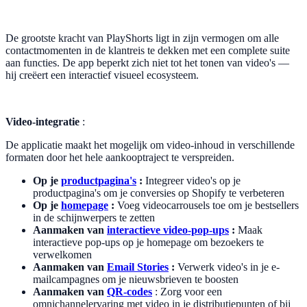
De grootste kracht van PlayShorts ligt in zijn vermogen om alle
contactmomenten in de klantreis te dekken met een complete suite
aan functies. De app beperkt zich niet tot het tonen van video's —
hij creëert een interactief visueel ecosysteem.
Video-integratie
:
De applicatie maakt het mogelijk om video-inhoud in verschillende
formaten door het hele aankooptraject te verspreiden.
Op je
productpagina's
:
Integreer video's op je
productpagina's om je conversies op Shopify te verbeteren
Op je
homepage
:
Voeg videocarrousels toe om je bestsellers
in de schijnwerpers te zetten
Aanmaken van
interactieve video-pop-ups
:
Maak
interactieve pop-ups op je homepage om bezoekers te
verwelkomen
Aanmaken van
Email Stories
:
Verwerk video's in je e-
mailcampagnes om je nieuwsbrieven te boosten
Aanmaken van
QR-codes
: Zorg voor een
omnichannelervaring met video in je distributiepunten of bij