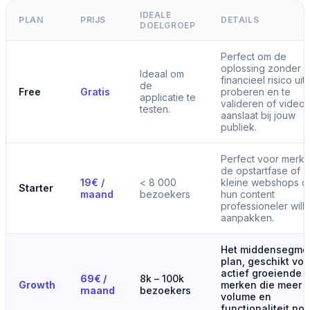
IDEALE
PLAN
PRIJS
DETAILS
DOELGROEP
Perfect om de
oplossing zonder
Ideaal om
financieel risico uit 
de
Free
Gratis
proberen en te
applicatie te
valideren of video
testen.
aanslaat bij jouw
publiek.
Perfect voor merke
de opstartfase of
19€ /
< 8 000
kleine webshops d
Starter
maand
bezoekers
hun content
professioneler will
aanpakken.
Het middensegme
plan, geschikt voo
actief groeiende
69€ /
8k – 100k
Growth
merken die meer
maand
bezoekers
volume en
functionaliteit no