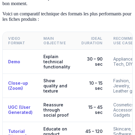
bon moment.
Voici un comparatif technique des formats les plus performants pour
les fiches produits :
VIDEO
MAIN
IDEAL
RECOMME
FORMAT
OBJECTIVE
DURATION
USE CASE
Explain
30 – 90
Appliances
Demo
technical
sec
Tech, DIY
functionality
Show
Fashion,
Close-up
10 – 15
quality and
Jewelry,
(Zoom)
sec
texture
Leather g
Reassure
Cosmetics,
UGC (User
15 – 45
through
Accessorie
Generated)
sec
social proof
Gadgets
Educate on
Skincare,
Tutorial
45 – 120
product
Software,