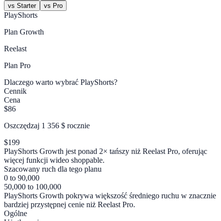
vs Starter
vs Pro
PlayShorts
Plan
Growth
Reelast
Plan
Pro
Dlaczego warto wybrać PlayShorts?
Cennik
Cena
$86
Oszczędzaj 1 356 $ rocznie
$199
PlayShorts Growth jest ponad 2× tańszy niż Reelast Pro, oferując
więcej funkcji wideo shoppable.
Szacowany ruch dla tego planu
0 to 90,000
50,000 to 100,000
PlayShorts Growth pokrywa większość średniego ruchu w znacznie
bardziej przystępnej cenie niż Reelast Pro.
Ogólne