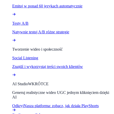
Emituj w ponad 60 językach automatycznie
Testy A/B
Natywnie testuj A/B różne strategie
Tworzenie wideo i społeczność
Social Listening
Znajdź i wykorzystaj treści swoich klientów
AI Studio
WKRÓTCE
Generuj realistyczne wideo UGC jednym kliknięciem dzięki
AI
Odkryj
Nasza platforma: zobacz, jak działa PlayShorts