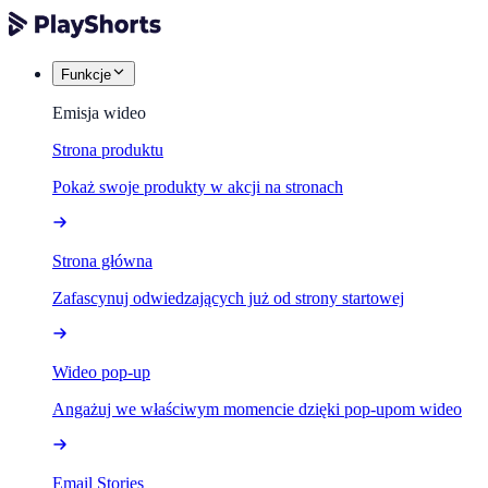
Funkcje
Emisja wideo
Strona produktu
Pokaż swoje produkty w akcji na stronach
Strona główna
Zafascynuj odwiedzających już od strony startowej
Wideo pop-up
Angażuj we właściwym momencie dzięki pop-upom wideo
Email Stories