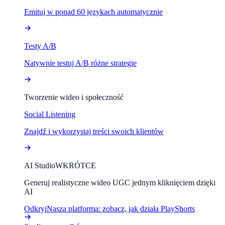
Emituj w ponad 60 językach automatycznie
Testy A/B
Natywnie testuj A/B różne strategie
Tworzenie wideo i społeczność
Social Listening
Znajdź i wykorzystaj treści swoich klientów
AI Studio
WKRÓTCE
Generuj realistyczne wideo UGC jednym kliknięciem dzięki
AI
Odkryj
Nasza platforma: zobacz, jak działa PlayShorts