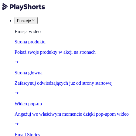
Funkcje
Emisja wideo
Strona produktu
Pokaż swoje produkty w akcji na stronach
Strona główna
Zafascynuj odwiedzających już od strony startowej
Wideo pop-up
Angażuj we właściwym momencie dzięki pop-upom wideo
Email Stories