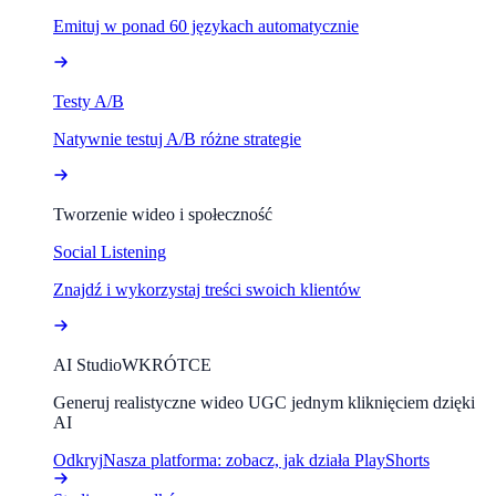
Emituj w ponad 60 językach automatycznie
Testy A/B
Natywnie testuj A/B różne strategie
Tworzenie wideo i społeczność
Social Listening
Znajdź i wykorzystaj treści swoich klientów
AI Studio
WKRÓTCE
Generuj realistyczne wideo UGC jednym kliknięciem dzięki
AI
Odkryj
Nasza platforma: zobacz, jak działa PlayShorts