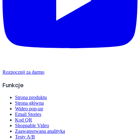
Rozpocznij za darmo
Funkcje
Strona produktu
Strona główna
Wideo pop-up
Email Stories
Kod QR
Shoppable Video
Zaawansowana analityka
Testy A/B