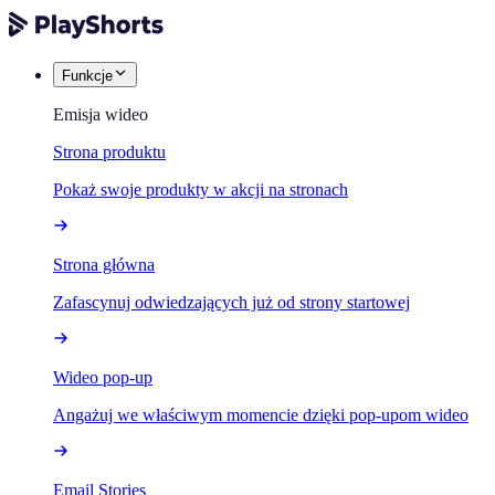
Funkcje
Emisja wideo
Strona produktu
Pokaż swoje produkty w akcji na stronach
Strona główna
Zafascynuj odwiedzających już od strony startowej
Wideo pop-up
Angażuj we właściwym momencie dzięki pop-upom wideo
Email Stories