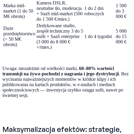
Kamera DSLR,
Marka mid-
1 500
neutralne tło, moderacja
1 do 2 dni
market (1 do 50
do 3
+ SaaS mid-market (500
roboczych
M€ obrotu)
000 €
do 1 500 €/mies.)
Dedykowane studio,
Duże
zespół techniczny 3 do 5
5 000
przedsiębiorstwo
osób + SaaS enterprise
1 do 4 tygodni
do 15
(> 50 M€
(3 000 do 8 000 €
000 €
obrotu)
+/mies.)
Uwaga: niezależnie od wielkości marki,
60–80% wartości
transmisji na żywo pochodzi z nagrania i jego dystrybucji
. Bez
wycinania najważniejszych momentów w krótkie klipy i ich
publikowania na kartach produktów, w e-mailach i mediach
społecznościowych — inwestycja szybko osiąga sufit, nawet po
świetnej sesji.
Maksymalizacja efektów: strategie,