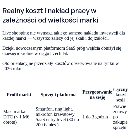
Realny koszt i nakład pracy w
zależności od wielkości marki
Live shopping nie wymaga takiego samego nakładu inwestycji dla
każdej marki — wszystko zależy od jej skali i dojrzałości.
Dzięki nowoczesnym platformom SaaS próg wejścia obniżył się
dziesięciokrotnie w ciągu trzech lat.
Oto orientacyjne przedziały kosztów obserwowane na rynku w
2026 roku:
Łączny
Przygotowanie
Profil marki
Sprzęt i platforma
koszt
na sesję
sesji
Prawie
Smartfon, ring light,
Mała marka
zerowy
mikrofon krawatowy +
DTC (< 1 M€
1 do 3 godzin
po
SaaS entry-level (80 do
obrotu)
zakupie
200 €/mies.)
sprzętu