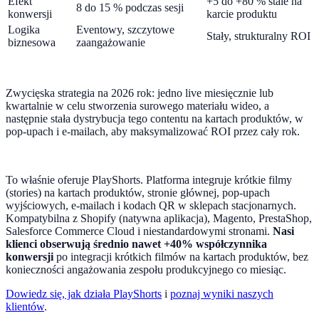
Efekt
+5 do +80 % stale na
8 do 15 % podczas sesji
konwersji
karcie produktu
Logika
Eventowy, szczytowe
Stały, strukturalny ROI
biznesowa
zaangażowanie
Zwycięska strategia na 2026 rok: jedno live miesięcznie lub
kwartalnie w celu stworzenia surowego materiału wideo, a
następnie stała dystrybucja tego contentu na kartach produktów, w
pop-upach i e-mailach, aby maksymalizować ROI przez cały rok.
To właśnie oferuje PlayShorts. Platforma integruje krótkie filmy
(stories) na kartach produktów, stronie głównej, pop-upach
wyjściowych, e-mailach i kodach QR w sklepach stacjonarnych.
Kompatybilna z Shopify (natywna aplikacja), Magento, PrestaShop,
Salesforce Commerce Cloud i niestandardowymi stronami.
Nasi
klienci obserwują średnio nawet +40% współczynnika
konwersji
po integracji krótkich filmów na kartach produktów, bez
konieczności angażowania zespołu produkcyjnego co miesiąc.
Dowiedz się, jak działa PlayShorts
i
poznaj wyniki naszych
klientów
.