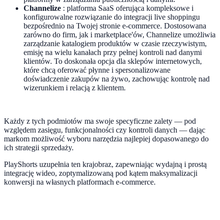
Channelize
: platforma SaaS oferująca kompleksowe i
konfigurowalne rozwiązanie do integracji live shoppingu
bezpośrednio na Twojej stronie e-commerce. Dostosowana
zarówno do firm, jak i marketplace'ów, Channelize umożliwia
zarządzanie katalogiem produktów w czasie rzeczywistym,
emisję na wielu kanałach przy pełnej kontroli nad danymi
klientów. To doskonała opcja dla sklepów internetowych,
które chcą oferować płynne i spersonalizowane
doświadczenie zakupów na żywo, zachowując kontrolę nad
wizerunkiem i relacją z klientem.
Każdy z tych podmiotów ma swoje specyficzne zalety — pod
względem zasięgu, funkcjonalności czy kontroli danych — dając
markom możliwość wyboru narzędzia najlepiej dopasowanego do
ich strategii sprzedaży.
PlayShorts uzupełnia ten krajobraz, zapewniając wydajną i prostą
integrację wideo, zoptymalizowaną pod kątem maksymalizacji
konwersji na własnych platformach e-commerce.