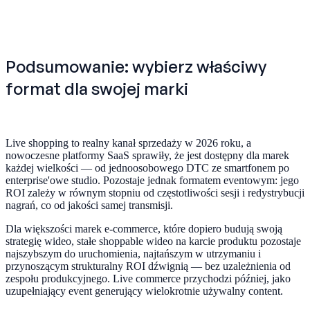
Podsumowanie: wybierz właściwy
format dla swojej marki
Live shopping to realny kanał sprzedaży w 2026 roku, a
nowoczesne platformy SaaS sprawiły, że jest dostępny dla marek
każdej wielkości — od jednoosobowego DTC ze smartfonem po
enterprise'owe studio. Pozostaje jednak formatem eventowym: jego
ROI zależy w równym stopniu od częstotliwości sesji i redystrybucji
nagrań, co od jakości samej transmisji.
Dla większości marek e-commerce, które dopiero budują swoją
strategię wideo, stałe shoppable wideo na karcie produktu pozostaje
najszybszym do uruchomienia, najtańszym w utrzymaniu i
przynoszącym strukturalny ROI dźwignią — bez uzależnienia od
zespołu produkcyjnego. Live commerce przychodzi później, jako
uzupełniający event generujący wielokrotnie używalny content.