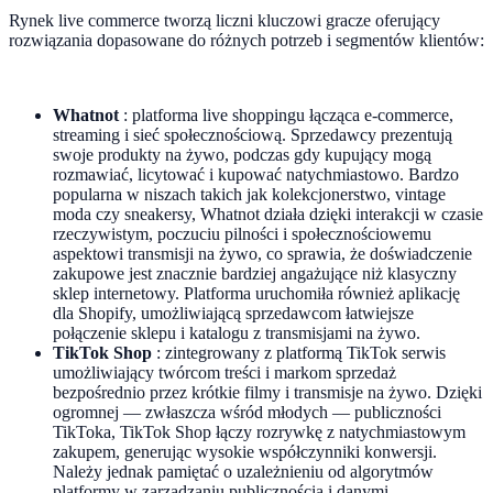
Rynek live commerce tworzą liczni kluczowi gracze oferujący
rozwiązania dopasowane do różnych potrzeb i segmentów klientów:
Whatnot
: platforma live shoppingu łącząca e-commerce,
streaming i sieć społecznościową. Sprzedawcy prezentują
swoje produkty na żywo, podczas gdy kupujący mogą
rozmawiać, licytować i kupować natychmiastowo. Bardzo
popularna w niszach takich jak kolekcjonerstwo, vintage
moda czy sneakersy, Whatnot działa dzięki interakcji w czasie
rzeczywistym, poczuciu pilności i społecznościowemu
aspektowi transmisji na żywo, co sprawia, że doświadczenie
zakupowe jest znacznie bardziej angażujące niż klasyczny
sklep internetowy. Platforma uruchomiła również aplikację
dla Shopify, umożliwiającą sprzedawcom łatwiejsze
połączenie sklepu i katalogu z transmisjami na żywo.
TikTok Shop
: zintegrowany z platformą TikTok serwis
umożliwiający twórcom treści i markom sprzedaż
bezpośrednio przez krótkie filmy i transmisje na żywo. Dzięki
ogromnej — zwłaszcza wśród młodych — publiczności
TikToka, TikTok Shop łączy rozrywkę z natychmiastowym
zakupem, generując wysokie współczynniki konwersji.
Należy jednak pamiętać o uzależnieniu od algorytmów
platformy w zarządzaniu publicznością i danymi.