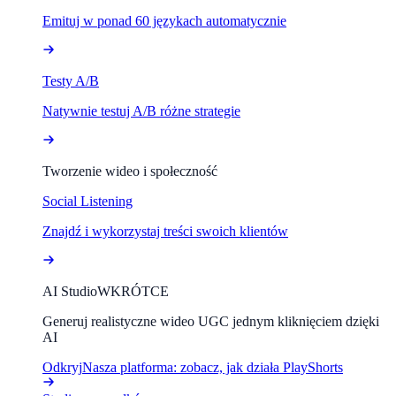
Emituj w ponad 60 językach automatycznie
Testy A/B
Natywnie testuj A/B różne strategie
Tworzenie wideo i społeczność
Social Listening
Znajdź i wykorzystaj treści swoich klientów
AI Studio
WKRÓTCE
Generuj realistyczne wideo UGC jednym kliknięciem dzięki
AI
Odkryj
Nasza platforma: zobacz, jak działa PlayShorts