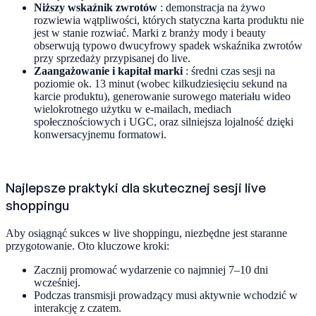
Niższy wskaźnik zwrotów
: demonstracja na żywo
rozwiewia wątpliwości, których statyczna karta produktu nie
jest w stanie rozwiać. Marki z branży mody i beauty
obserwują typowo dwucyfrowy spadek wskaźnika zwrotów
przy sprzedaży przypisanej do live.
Zaangażowanie i kapitał marki
: średni czas sesji na
poziomie ok. 13 minut (wobec kilkudziesięciu sekund na
karcie produktu), generowanie surowego materiału wideo
wielokrotnego użytku w e-mailach, mediach
społecznościowych i UGC, oraz silniejsza lojalność dzięki
konwersacyjnemu formatowi.
Najlepsze praktyki dla skutecznej sesji live
shoppingu
Aby osiągnąć sukces w live shoppingu, niezbędne jest staranne
przygotowanie. Oto kluczowe kroki:
Zacznij promować wydarzenie co najmniej 7–10 dni
wcześniej.
Podczas transmisji prowadzący musi aktywnie wchodzić w
interakcję z czatem.