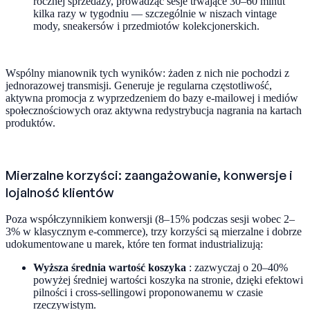
rocznej sprzedaży, prowadząc sesje trwające 30–60 minut
kilka razy w tygodniu — szczególnie w niszach vintage
mody, sneakersów i przedmiotów kolekcjonerskich.
Wspólny mianownik tych wyników: żaden z nich nie pochodzi z
jednorazowej transmisji. Generuje je regularna częstotliwość,
aktywna promocja z wyprzedzeniem do bazy e-mailowej i mediów
społecznościowych oraz aktywna redystrybucja nagrania na kartach
produktów.
Mierzalne korzyści: zaangażowanie, konwersje i
lojalność klientów
Poza współczynnikiem konwersji (8–15% podczas sesji wobec 2–
3% w klasycznym e-commerce), trzy korzyści są mierzalne i dobrze
udokumentowane u marek, które ten format industrializują:
Wyższa średnia wartość koszyka
: zazwyczaj o 20–40%
powyżej średniej wartości koszyka na stronie, dzięki efektowi
pilności i cross-sellingowi proponowanemu w czasie
rzeczywistym.