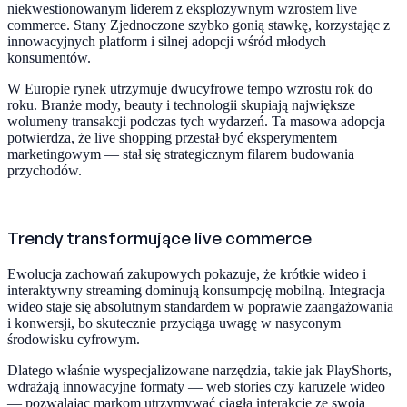
niekwestionowanym liderem z eksplozywnym wzrostem live
commerce. Stany Zjednoczone szybko gonią stawkę, korzystając z
innowacyjnych platform i silnej adopcji wśród młodych
konsumentów.
W Europie rynek utrzymuje dwucyfrowe tempo wzrostu rok do
roku. Branże mody, beauty i technologii skupiają największe
wolumeny transakcji podczas tych wydarzeń. Ta masowa adopcja
potwierdza, że live shopping przestał być eksperymentem
marketingowym — stał się strategicznym filarem budowania
przychodów.
Trendy transformujące live commerce
Ewolucja zachowań zakupowych pokazuje, że krótkie wideo i
interaktywny streaming dominują konsumpcję mobilną. Integracja
wideo staje się absolutnym standardem w poprawie zaangażowania
i konwersji, bo skutecznie przyciąga uwagę w nasyconym
środowisku cyfrowym.
Dlatego właśnie wyspecjalizowane narzędzia, takie jak PlayShorts,
wdrażają innowacyjne formaty — web stories czy karuzele wideo
— pozwalając markom utrzymywać ciągłą interakcję ze swoją