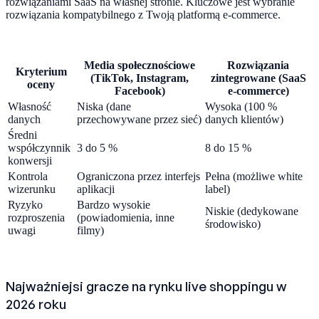
rozwiązaniami SaaS na własnej stronie. Kluczowe jest wybranie
rozwiązania kompatybilnego z Twoją platformą e-commerce.
Media społecznościowe
Rozwiązania
Kryterium
(TikTok, Instagram,
zintegrowane (SaaS
oceny
Facebook)
e-commerce)
Własność
Niska (dane
Wysoka (100 %
danych
przechowywane przez sieć)
danych klientów)
Średni
współczynnik
3 do 5 %
8 do 15 %
konwersji
Kontrola
Ograniczona przez interfejs
Pełna (możliwe white
wizerunku
aplikacji
label)
Ryzyko
Bardzo wysokie
Niskie (dedykowane
rozproszenia
(powiadomienia, inne
środowisko)
uwagi
filmy)
Najważniejsi gracze na rynku live shoppingu w
2026 roku