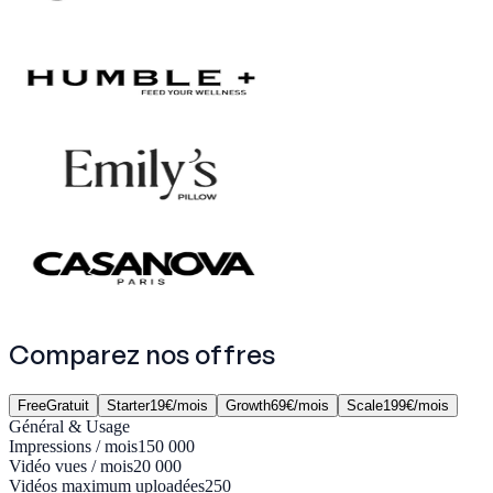
Comparez nos
offres
Free
Gratuit
Starter
19€/mois
Growth
69€/mois
Scale
199€/mois
Général & Usage
Impressions / mois
150 000
Vidéo vues / mois
20 000
Vidéos maximum uploadées
250