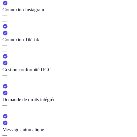
Connexion Instagram
—
—
Connexion TikTok
—
—
Gestion conformité UGC
—
—
Demande de droits intégrée
—
—
Message automatique
—