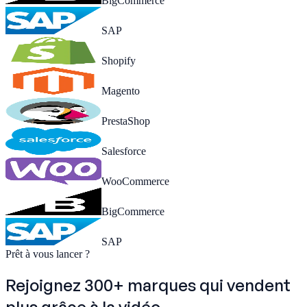
BigCommerce
SAP
Shopify
Magento
PrestaShop
Salesforce
WooCommerce
BigCommerce
SAP
Prêt à vous lancer ?
Rejoignez 300+ marques qui
vendent
plus grâce à la vidéo