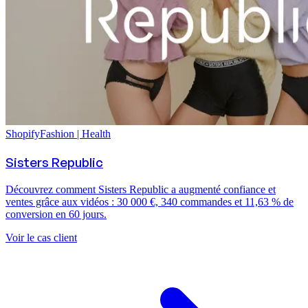
Shopify
Fashion | Health
Sisters Republic
Découvrez comment Sisters Republic a augmenté confiance et
ventes grâce aux vidéos : 30 000 €, 340 commandes et 11,63 % de
conversion en 60 jours.
Voir le cas client