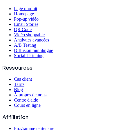
Page produit
Homepage
Pop-up vidéo
Email Stories
QR Code
Vidéo shoppable
Analytics avancées
A/B Testing
Diffusion multilingue
Social Listening
Ressources
Cas client
Tarifs
Blog
À propos de nous
Centre d'aide
Cours en ligne
Affiliation
Programme partenaire