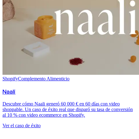
Shopify
Complemento Alimenticio
Naali
Descubre cómo Naali generó 60 000 € en 60 días con video
shoppable. Un caso de éxito real que disparó su tasa de conversión
al 10 % con video ecommerce en Shopify.
Ver el caso de éxito